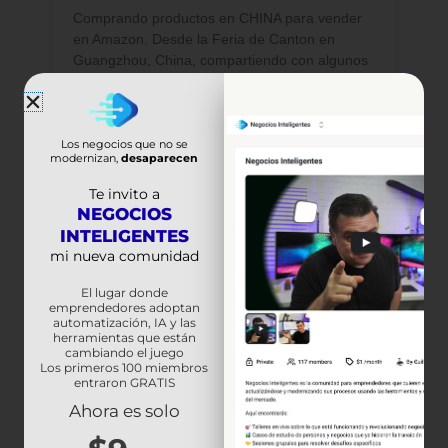
Comprando productos en CHINA para vender
en Amazon. Desde la Feria de Canton en
Guangzhou, China, compartiendo con algunos
de nuestros estudiantes. Victoria es de
Argentina,
Ver más »
Los negocios que no se
modernizan,
desaparecen
Te invito a
NEGOCIOS
INTELIGENTES
mi nueva comunidad
El lugar donde
emprendedores adoptan
automatización, IA y las
herramientas que están
cambiando el juego
Los primeros 100 miembros
entraron GRATIS
Ahora es solo
3 Razones para venir a la FERIA