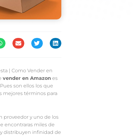
go, etc….
ón.
clasificaciones de calidad
 te dan seguridad y
roveedor en la china
termediarios y te darán
con varios proveedores
nde del envio,
 proveedor y ya sabes que