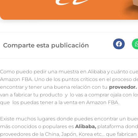
requisitos del proveedor, formas de pago, tiempos de pa
La comunicación es la base del éxito en la negociaci
Si estas en Alibaba asegúrate que tu proveedor tiene las 
como Trade Assurance, Gold Supplier, Asset Suplier, que
respaldo al hacer la compra.
Como hacer un pago seguro a un p
Mira este articulo
Ten cuidado pues en Alibaba muchos proveedores son in
precios mas altos que la fabrica. Siempre debes cotizar 
antes de pedir una muestra al primero.
El valor de la muestra esta entre $40 y $60 dólares depe
generalmente usan DHL, FEDEX, o UPS.
Un Tip o consejo
: Cuando ya tienes una relación con el