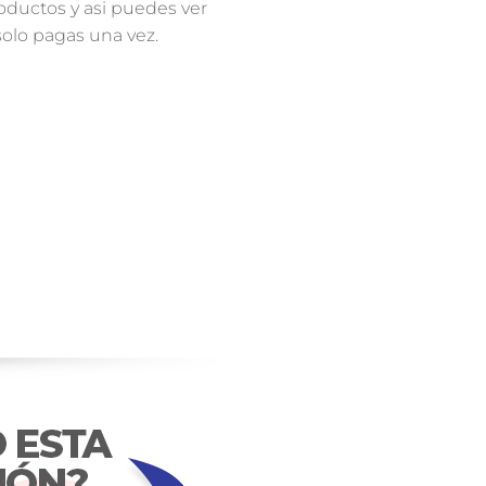
ros próximos
mos informado​