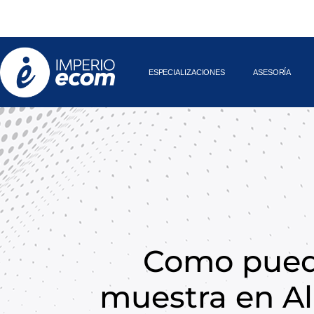
proveedores de la China, Japón, Korea etc… que fabrican 
productos.
ESPECIALIZACIONES
ASESORÍA