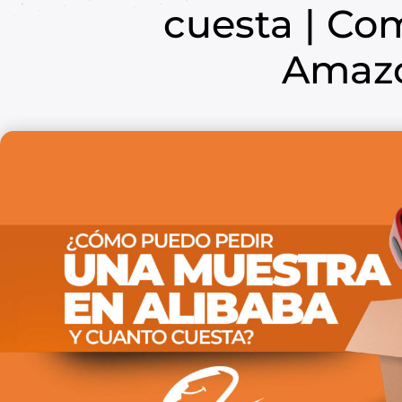
El objetivo de pedir una muestra es revisar
la calidad d
color, el tamaño, el material son los que están descritos e
que el producto que vas enviar a las bodegas de Amazon
agrado de tus clientes.
Para pedir una muestra a tu proveedor es muy recomen
la información critica de tu producto: costos, envio, can
en una cotización. Alibaba no siempre muestra los precio
por unidad, varian según el número de unidades y el ti
etc… Asi que pedir una muestra sin saber esta informac
puede evitar.
Debes entablar una
comunicación real y profesional
co