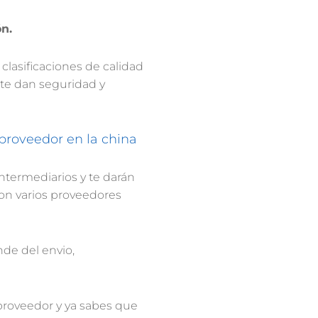
I
C
CO