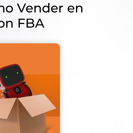
e tu producto
, revisar si el
n la factura. Es asegurarte
 es de óptima calidad y
dable que ya tengas toda
tidades, etc… que ya tengas
s reales de los productos
po de envio y el empaque
ión es un
error que se
n tu proveedor, saber los