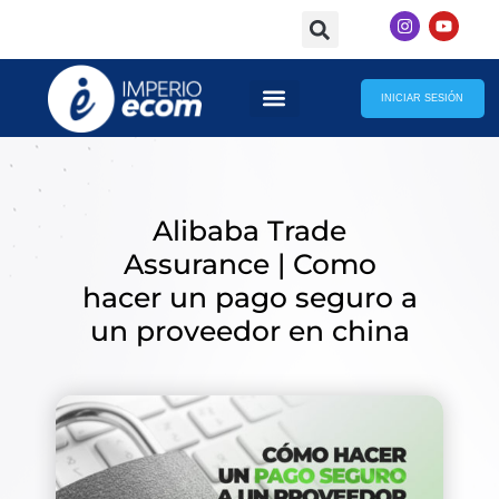
Skip
I
Y
to
n
o
s
u
content
t
t
a
u
g
b
INICIAR SESIÓN
r
e
INTELIGENCIA ARTIFICIAL
a
m
Alibaba Trade
Assurance | Como
hacer un pago seguro a
un proveedor en china