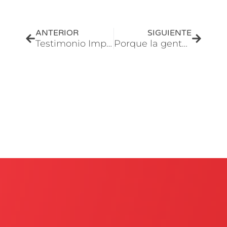
Prev
Next
ANTERIOR
SIGUIENTE
Testimonio Imperio Ecom – Estoy super contento con mis ventas!
Porque la gente FRACASA en Amazon – No hagas esto si deseas triunfar en el E-COMMERCE