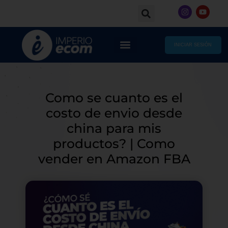
Skip
I
Y
to
n
o
s
u
content
t
t
a
u
g
b
INICIAR SESIÓN
r
e
a
m
Como se cuanto es el
costo de envio desde
china para mis
productos? | Como
vender en Amazon FBA