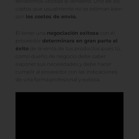
tendremos utilidad al venderlo. Uno de los
costos que usualmente no se estiman bien
son
los costos de envío.
El tener una
negociación exitosa
con el
proveedor
determinara en gran parte el
éxito
de la venta de tus productos pues tú,
como dueño de negocio debe saber
exponer sus necesidades y debe hacer
cumplir al proveedor con las indicaciones
de una forma profesional y exitosa.