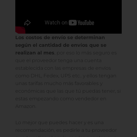
Los costos de envío se determinan
según el cantidad de envíos que se
realizan al mes
, por eso lo más seguro es
que el proveedor tenga una cuenta
establecida con las empresas de envíos
como DHL, Fedex, UPS etc.. y ellos tengan
unas tarifas mucho más favorables y
económicas que las que tú puedas tener, si
estas empezando como vendedor en
Amazon.
Lo mejor que puedes hacer y es una
recomendación, es pedirle a tu proveedor