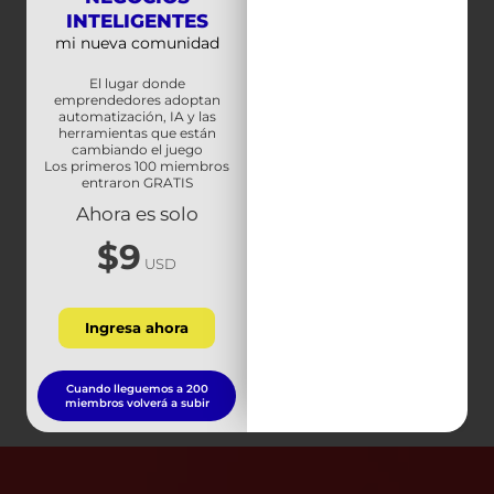
INTELIGENTES
mi nueva comunidad
El lugar donde
emprendedores adoptan
automatización, IA y las
Prev
Next
herramientas que están
cambiando el juego
Los primeros 100 miembros
ANTERIOR
SIGUIENTE
entraron GRATIS
Cual ha sido mi mayor error al vender en Amazon? | Como vender en Amazon FBA
Jeff Bezos Fundador de Amazon nos da una gran leccion de vida!
Ahora es solo
$9
USD
Ingresa ahora
Cuando lleguemos a 200
miembros volverá a subir