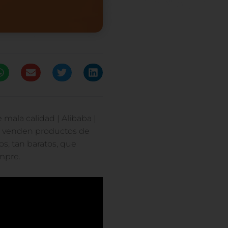
mala calidad | Alibaba |
e venden productos de
s, tan baratos, que
mpre.