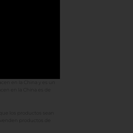
acen en la China y es un
cen en la China es de
 que los productos sean
o venden productos de