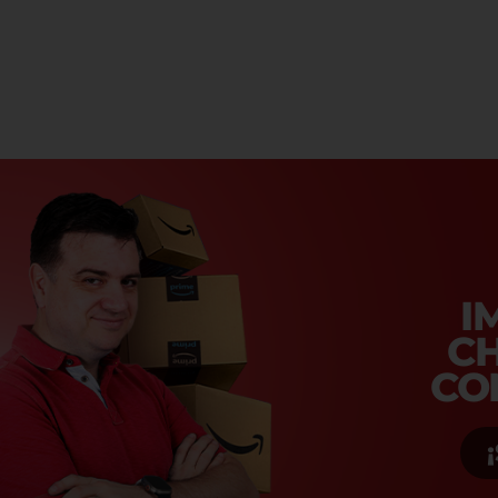
I
C
CO