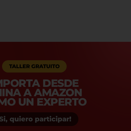
TALLER GRATUITO
MPORTA DESDE
HINA A AMAZON
MO UN EXPERTO
¡Si, quiero participar!