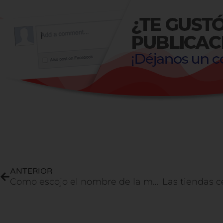
Prev
ANTERIOR
Como escojo el nombre de la marca de mi producto | Como vender en Amazon FBA