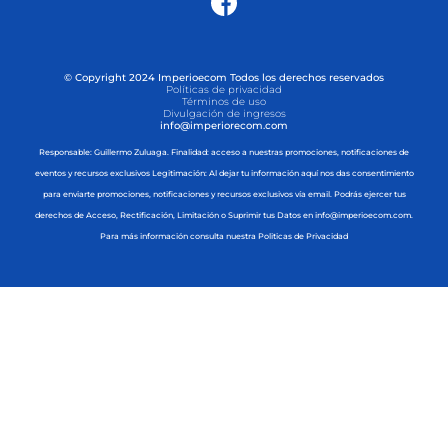
© Copyright 2024 Imperioecom Todos los derechos reservados
Políticas de privacidad
Términos de uso
Divulgación de ingresos
info@imperiorecom.com
Responsable: Guillermo Zuluaga. Finalidad: acceso a nuestras promociones, notificaciones de
eventos y recursos exclusivos Legitimación: Al dejar tu información aquí nos das consentimiento
para enviarte promociones, notificaciones y recursos exclusivos vía email. Podrás ejercer tus
derechos de Acceso, Rectificación, Limitación o Suprimir tus Datos en info@imperioecom.com.
Para más información consulta nuestra Politicas de Privacidad