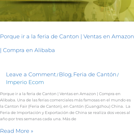
en
Amazon
|
Compra
en
Porque ir a la feria de Canton | Ventas en Amazon
Alibaba
| Compra en Alibaba
Leave a Comment
Blog
Feria de Cantón
/
,
/
Imperio Ecom
Porque ir a la feria de Canton | Ventas en Amazon | Compra en
Alibaba. Una de las ferias comerciales más famosas en el mundo es
la Canton Fair (Feria de Canton), en Cantón (Guangzhou) China. La
Feria de Importación y Exportación de China se realiza dos veces al
año por tres semanas cada una. Más de
Read More »