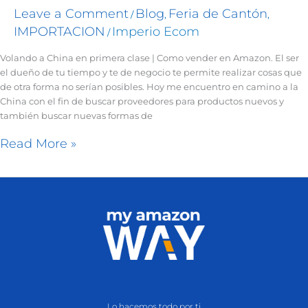
Leave a Comment
Blog
Feria de Cantón
/
,
,
IMPORTACION
Imperio Ecom
/
Volando a China en primera clase | Como vender en Amazon. El ser
el dueño de tu tiempo y te de negocio te permite realizar cosas que
de otra forma no serían posibles. Hoy me encuentro en camino a la
China con el fin de buscar proveedores para productos nuevos y
también buscar nuevas formas de
Read More »
Lo hacemos todo por ti