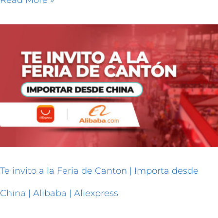
Read More »
Te
invito
a
la
Feria
de
Canton
|
Importa
desde
China
|
Alibaba
|
Te invito a la Feria de Canton | Importa desde
Aliexpress
China | Alibaba | Aliexpress