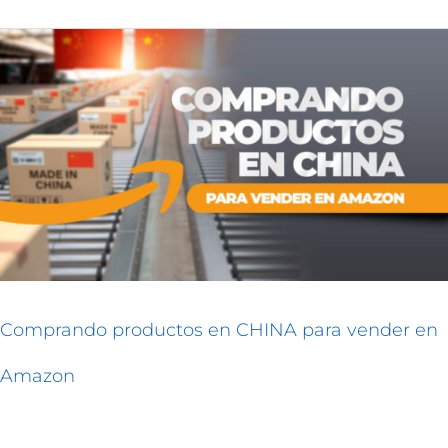
Comprando
productos
en
CHINA
para
vender
en
Amazon
Comprando productos en CHINA para vender en
Amazon