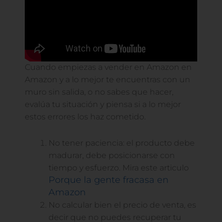
Cuando empiezas a vender en Amazon en
Amazon y a lo mejor te encuentras con un
muro sin salida, o no sabes que hacer,
evalúa tu situación y piensa si a lo mejor
estos errores los haz cometido.
No tener paciencia: el producto debe
madurar, debe posicionarse con
tiempo y esfuerzo. Mira este articulo
Porque la gente fracasa en
Amazon
No calcular bien el precio de venta, es
decir que no puedes recuperar tu