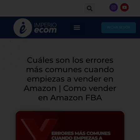
Skip
I
Y
to
n
o
s
u
content
t
t
a
u
g
b
INICIAR SESIÓN
r
e
a
m
Cuáles son los errores
más comunes cuando
empiezas a vender en
Amazon | Como vender
en Amazon FBA