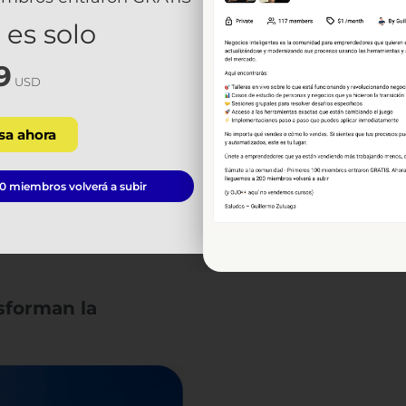
 es solo
9
USD
sa ahora
 miembros volverá a subir
nsforman la