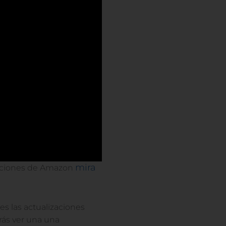
mira
zaciones de Amazon
s las actualizaciones
rás ver una una