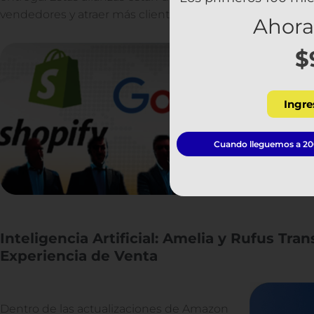
vendedores y atraer más clientes hacia Amazon.
Ahora
$
Ingre
Cuando lleguemos a 200
Inteligencia Artificial: Amelia y Rufus Tra
Experiencia de Venta
Dentro de las actualizaciones de Amazon