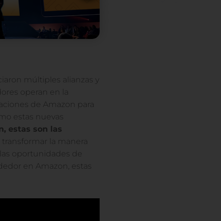
aron múltiples alianzas y
ores operan en la
lizaciones de Amazon para
mo estas nuevas
, estas son las
n transformar la manera
 las oportunidades de
ndedor en Amazon, estas