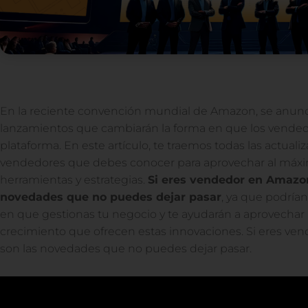
En la reciente convención mundial de Amazon, se anunci
lanzamientos que cambiarán la forma en que los vended
plataforma. En este artículo, te traemos todas las actua
vendedores que debes conocer para aprovechar al máxi
herramientas y estrategias.
Si eres vendedor en Amazon
novedades que no puedes dejar pasar
, ya que podría
en que gestionas tu negocio y te ayudarán a aprovechar
crecimiento que ofrecen estas innovaciones. Si eres ve
son las novedades que no puedes dejar pasar.