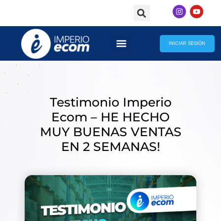
Skip
I
Y
to
n
o
s
u
content
t
t
a
u
g
b
INICIAR SESIÓN
r
e
INTELIGENCIA ARTIFICIAL
a
m
Testimonio Imperio
Ecom – HE HECHO
MUY BUENAS VENTAS
EN 2 SEMANAS!