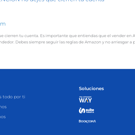
om
 cierren tu cuenta. Es importante que entiendas que el vender en 
ndedor. Debes siempre seguir las reglas de Amazon y no arriesgar a 
Soluciones
 todo por ti
mos
mos