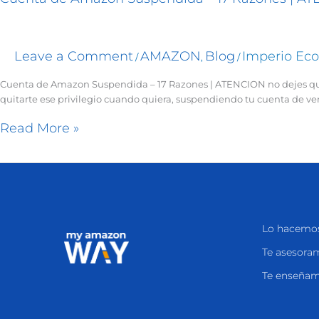
Leave a Comment
AMAZON
Blog
Imperio Ec
/
,
/
Cuenta de Amazon Suspendida – 17 Razones | ATENCION no dejes que
quitarte ese privilegio cuando quiera, suspendiendo tu cuenta de ve
Read More »
Lo hacemos
Te asesora
Te enseña