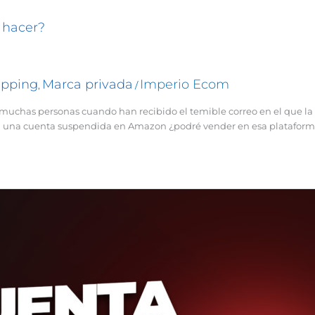
 hacer?
ipping
Marca privada
Imperio Ecom
,
/
uchas personas cuando han recibido el temible correo en el que la 
n una cuenta suspendida en Amazon ¿podré vender en esa plataforma