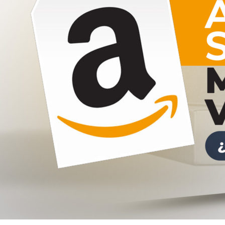
¿Qué
hacer?