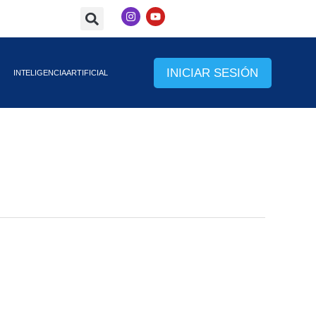
I
Y
n
o
s
u
t
t
a
u
g
b
INICIAR SESIÓN
INTELIGENCIA ARTIFICIAL
r
e
a
m