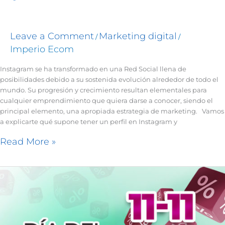
Leave a Comment
Marketing digital
/
/
Imperio Ecom
Instagram se ha transformado en una Red Social llena de
posibilidades debido a su sostenida evolución alrededor de todo el
mundo. Su progresión y crecimiento resultan elementales para
cualquier emprendimiento que quiera darse a conocer, siendo el
principal elemento, una apropiada estrategia de marketing. Vamos
a explicarte qué supone tener un perfil en Instagram y
Read More »
Día
del
soltero
|
Una
oportunidad