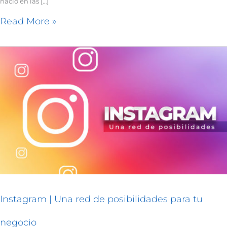
nació en las […]
Read More »
Instagram
|
Una
red
de
posibilidades
para
tu
negocio
Instagram | Una red de posibilidades para tu
negocio