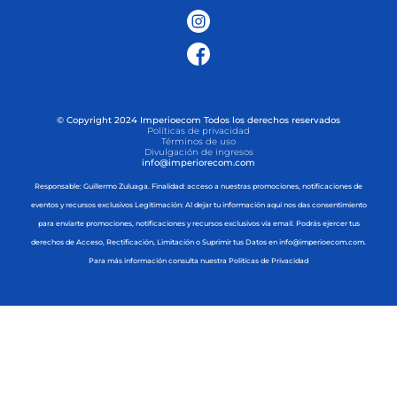
© Copyright 2024 Imperioecom Todos los derechos reservados
Políticas de privacidad
Términos de uso
Divulgación de ingresos
info@imperiorecom.com
Responsable: Guillermo Zuluaga. Finalidad: acceso a nuestras promociones, notificaciones de
eventos y recursos exclusivos Legitimación: Al dejar tu información aquí nos das consentimiento
para enviarte promociones, notificaciones y recursos exclusivos vía email. Podrás ejercer tus
derechos de Acceso, Rectificación, Limitación o Suprimir tus Datos en info@imperioecom.com.
Para más información consulta nuestra Politicas de Privacidad