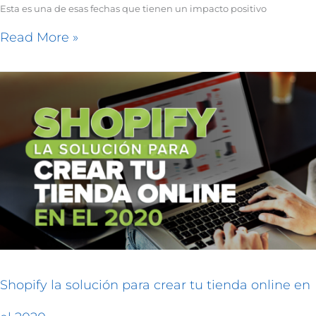
Esta es una de esas fechas que tienen un impacto positivo
Read More »
Shopify
la
solución
para
crear
tu
tienda
online
en
el
2020
Shopify la solución para crear tu tienda online en