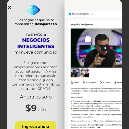
Los negocios que no se
modernizan,
desaparecen
Te invito a
NEGOCIOS
INTELIGENTES
mi nueva comunidad
El lugar donde
emprendedores adoptan
automatización, IA y las
herramientas que están
cambiando el juego
Los primeros 100 miembros
entraron GRATIS
Ahora es solo
$9
Prev
Next
USD
ANTERIOR
SIGUIENTE
Compra 100% seguro en CHINA sin alibaba o aliexpress – Como encontrar proveedores confiables
Herramienta Secreta para negociar con China y Alibaba | Como comprar e importar desde China
Ingresa ahora