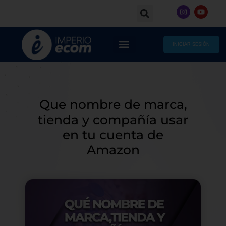
Skip
I
Y
to
n
o
s
u
content
t
t
a
u
g
b
INICIAR SESIÓN
r
e
a
m
Que nombre de marca,
tienda y compañía usar
en tu cuenta de
Amazon