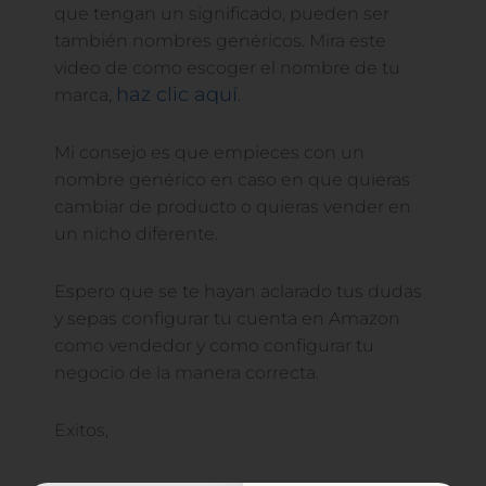
que tengan un significado, pueden ser
también nombres genéricos. Mira este
video de como escoger el nombre de tu
haz clic aquí
marca,
.
Mi consejo es que empieces con un
nombre genérico en caso en que quieras
cambiar de producto o quieras vender en
un nicho diferente.
Espero que se te hayan aclarado tus dudas
y sepas configurar tu cuenta en Amazon
como vendedor y como configurar tu
negocio de la manera correcta.
Exitos,