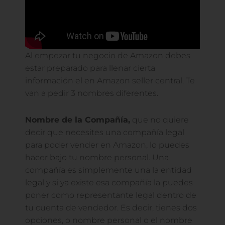
Al empezar tu negocio de Amazon debes
estar preparado para llenar cierta
información el en Amazon seller central. Te
van a pedir 3 nombres diferentes.
Nombre de la Compañía,
que no quiere
decir que necesites una compañía legal
para poder vender en Amazon, lo puedes
hacer bajo tu nombre personal. Una
compañía es simplemente una la entidad
legal y si ya existe esa compañía la puedes
poner como representante legal dentro de
tu cuenta de vendedor. Es decir, tienes dos
opciones, o nombre personal o el nombre