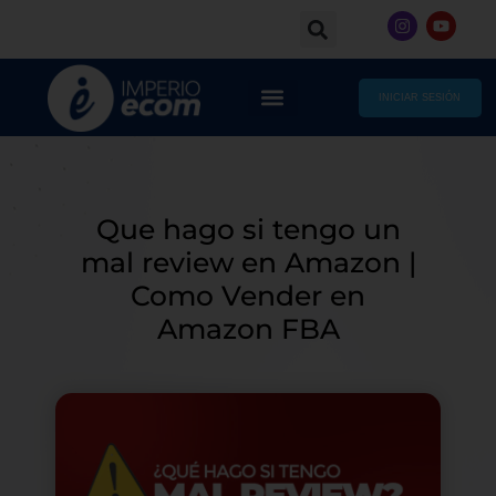
Skip
I
Y
to
n
o
s
u
content
t
t
a
u
g
b
INICIAR SESIÓN
r
e
a
m
Que hago si tengo un
mal review en Amazon |
Como Vender en
Amazon FBA