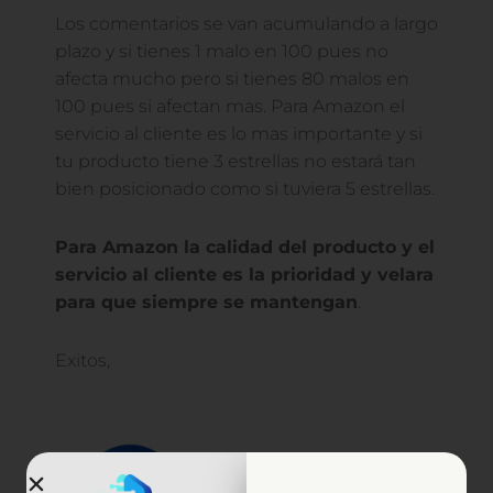
Los comentarios se van acumulando a largo
plazo y si tienes 1 malo en 100 pues no
afecta mucho pero si tienes 80 malos en
100 pues si afectan mas. Para Amazon el
servicio al cliente es lo mas importante y si
tu producto tiene 3 estrellas no estará tan
bien posicionado como si tuviera 5 estrellas.
Para Amazon la calidad del producto y el
servicio al cliente es la prioridad y velara
para que siempre se mantengan
.
Exitos,