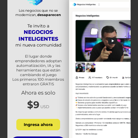
Los negocios que no se
modernizan,
desaparecen
Te invito a
NEGOCIOS
INTELIGENTES
mi nueva comunidad
El lugar donde
emprendedores adoptan
automatización, IA y las
herramientas que están
cambiando el juego
Los primeros 100 miembros
entraron GRATIS
Prev
Next
Ahora es solo
$9
ANTERIOR
SIGUIENTE
USD
Como trabajar en Amazon FBA sin cuenta de banco o tarjeta de credito
En cuánto tiempo puedo tener mi producto a la venta en Amazon | Como Vender en Amazon FBA
Ingresa ahora