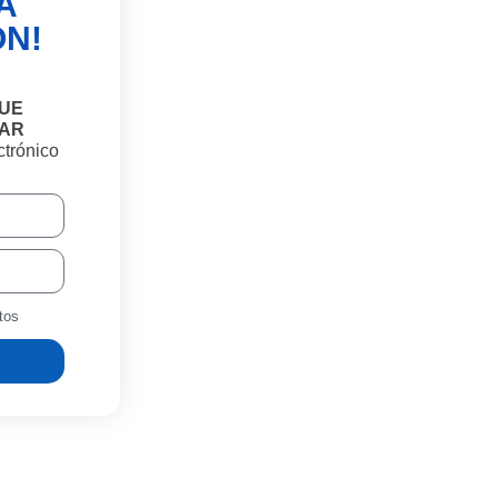
A
N!
QUE
TAR
ctrónico
tos