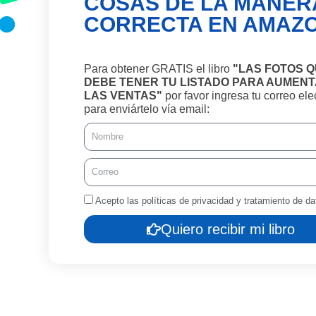
COSAS DE LA MANER
CORRECTA EN AMAZO
Para obtener GRATIS el libro
"LAS FOTOS 
DEBE TENER TU LISTADO PARA AUMEN
LAS VENTAS"
por favor ingresa tu correo ele
para enviártelo vía email:
N
o
m
C
b
o
r
r
Acepto las políticas de privacidad y tratamiento de da
e
r
e
Quiero recibir mi libro
o