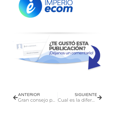
Los negocios que no se
modernizan,
desaparecen
Te invito a
NEGOCIOS
INTELIGENTES
mi nueva comunidad
El lugar donde
emprendedores adoptan
automatización, IA y las
herramientas que están
cambiando el juego
Los primeros 100 miembros
entraron GRATIS
Ahora es solo
Prev
Next
$9
USD
ANTERIOR
SIGUIENTE
Gran consejo para vender en Amazon | Asegurate que estes ganando lo suficiente
Cual es la diferencia entre | DROPSHIPPING | ARBITRAJE | MARCA PRIVADA en Amazon
Ingresa ahora