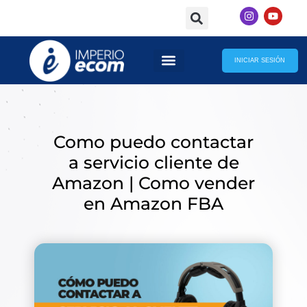
Skip
I
Y
to
n
o
s
u
content
t
t
a
u
g
b
INICIAR SESIÓN
r
e
a
m
Como puedo contactar
a servicio cliente de
Amazon | Como vender
en Amazon FBA