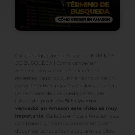
Cambio algoritmo de Amazon TERMINOS
DE BUSQUEDA | Como vender en
Amazon. Hoy vamos a hablar de los
recientes cambios que ha hecho Amazon
en su algoritmo, para los vendedores sobre
los términos de búsqueda dentro del
listado del producto.
Si tu ya eres
vendedor en Amazon este video es muy
importante
. Cada 2 o 4 meses Amazon esta
cambiando y nosotros como vendedores
debemos conocerlos y adaptarnos a ellos,