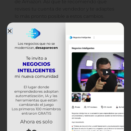
de Amazon. Así que te recomiendo que
revises tu cuenta de vendedor y te adaptes
lo más pronto posible a estos cambios.
Exitos,
Los negocios que no se
modernizan,
desaparecen
Te invito a
NEGOCIOS
INTELIGENTES
mi nueva comunidad
El lugar donde
emprendedores adoptan
automatización, IA y las
herramientas que están
cambiando el juego
Los primeros 100 miembros
entraron GRATIS
Ahora es solo