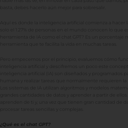
nadie más las ve, en innovar en cada paso que damos, p
basta, debes hacerlo aún mejor para sobresalir.
Aquí es donde la inteligencia artificial comienza a hacer 
solo el 1.27% de personas en el mundo conocen lo que e
herramienta de IA como el chat GPT? Es un porcentaje
herramienta que te facilita la vida en muchas tareas.
Pero empecemos por el principio, evaluemos cómo func
inteligencia artificial y descifremos un poco este concep
inteligencia artificial (IA) son diseñados y programados p
humana y realizar tareas que normalmente requieren la
Los sistemas de IA utilizan algoritmos y modelos matemá
grandes cantidades de datos y aprender a partir de ellos
aprenden de ti y, una vez que tienen gran cantidad de d
procesar tareas sencillas y complejas.
¿Qué es el chat GPT?