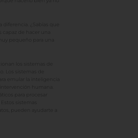
orque hacerlo bien ya no
la diferencia. ¿Sabías que
s capaz de hacer una
 muy pequeño para una
ionan los sistemas de
to. Los sistemas de
ara emular la inteligencia
 intervención humana.
ticos para procesar
. Estos sistemas
atos, pueden ayudarte a