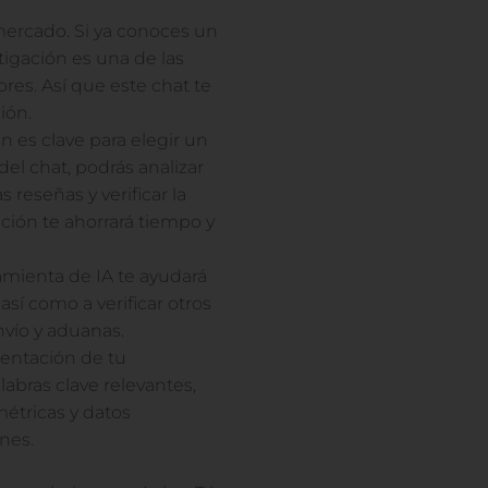
ercado. Si ya conoces un
igación es una de las
res. Así que este chat te
ión.
n es clave para elegir un
el chat, podrás analizar
 reseñas y verificar la
ación te ahorrará tiempo y
amienta de IA te ayudará
así como a verificar otros
vío y aduanas.
mentación de tu
abras clave relevantes,
étricas y datos
nes.