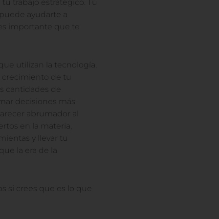
tu trabajo estratégico. Tú
 puede ayudarte a
 es importante que te
que utilizan la tecnología,
 crecimiento de tu
es cantidades de
omar decisiones más
parecer abrumador al
rtos en la materia,
ientas y llevar tu
que la era de la
s si crees que es lo que